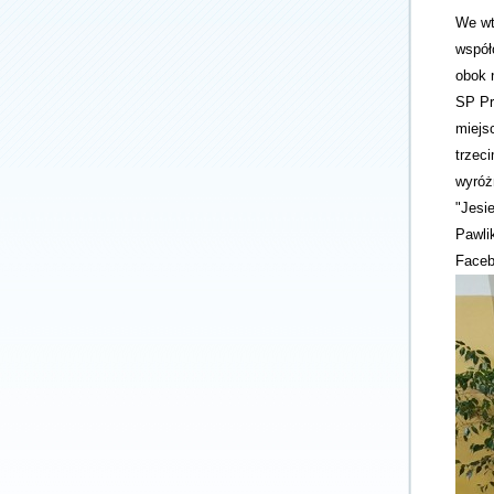
We wt
współ
obok 
SP Pr
miejs
trzec
wyróż
"Jesi
Pawli
Faceb