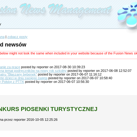
y
wna
|
zobacz posty
ąd newsów
elow might not look the same when included in your website because of the Fusion News ski
anie za pracę
posted by reporter on 2017-08-30 10:39:23
 na temat podręczników na nowy rok szkolny
posted by reporter on 2017-06-08 12:52:07
eatru "Blaszany bębenek"
posted by reporter on 2017-06-07 11:16:12
te dzieci w dniu swojego święta
posted by reporter on 2017-06-07 10:58:40
 Polskę z PTTK
posted by reporter on 2017-06-07 10:56:30
NKURS PIOSENKI TURYSTYCZNEJ
na przez reporter 2016-10-05 12:25:26