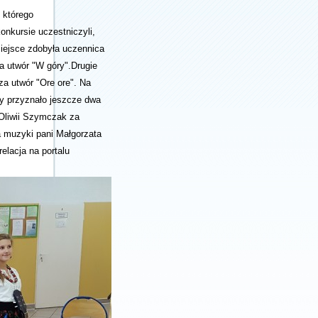
 którego
nkursie uczestniczyli,
iejsce zdobyła uczennica
a utwór "W góry".Drugie
za utwór "Ore ore". Na
ry przyznało jeszcze dwa
i Oliwii Szymczak za
a muzyki pani Małgorzata
lacja na portalu