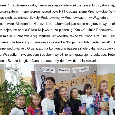
orek 4 października odbył się w naszej szkole konkurs piosenki turystycznej,
organizatorem i sponsorem nagród było PTTK odział Ziemi Prochowickiej.W ko
naszych, uczniowie Szkoły Podstawowej w Prochowicach i w Wągrodnie. I m
ochowice- Aleksandra Narusz, która, akompaniując sobie na gitarze, wykonał
ce zajęły ex aequo Oliwia Kujawska, za piosenkę "Krajka" i Julia Popowczak 
im miejscu uplasowała się Martyna Witkowska, także za utwór "Ore, Ore". Ju
nienia: dla Anastazji Kiljańskiej za piosenkę "Bo ja mam tylko jeden świat" 
enne wędrowanie". Organizatorką konkursu w naszej szkole była nauczycielk
k. Wszystkim zwycięzcom i osobom wyróżnionym gratulujemy sukcesu. Fotore
ook- Szkoła księdza Jana, zapraszamy do dowiedzin i lajkowania.