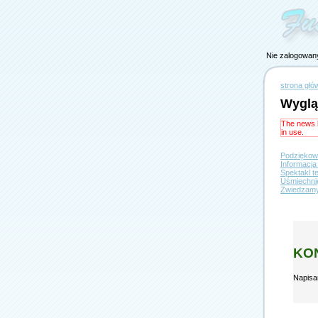
Nie zalogowan
strona głó
Wygl
The news b
in use.
Podziękow
Informacja
Spektakl t
Uśmiechnię
Zwiedzamy
KO
Napisa