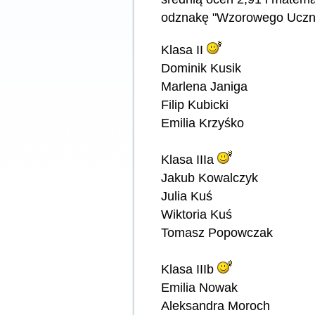
odznakę "Wzorowego Ucznia
Klasa II
Dominik Kusik
Marlena Janiga
Filip Kubicki
Emilia Krzyśko
Klasa IIIa
Jakub Kowalczyk
Julia Kuś
Wiktoria Kuś
Tomasz Popowczak
Klasa IIIb
Emilia Nowak
Aleksandra Moroch