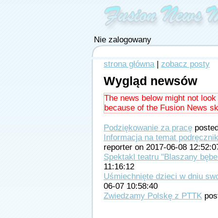
Nie zalogowany
strona główna
|
zobacz posty
Wygląd newsów
The news below might not look
because of the Fusion News skin
Podziękowanie za pracę
posted
Informacja na temat podręczni
reporter on 2017-06-08 12:52:0
Spektakl teatru "Blaszany bęb
11:16:12
Uśmiechnięte dzieci w dniu sw
06-07 10:58:40
Zwiedzamy Polskę z PTTK
post