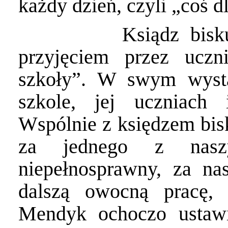
każdy dzień, czyli „coś 
Ksiądz bisk
przyjęciem przez uczn
szkoły”. W swym wystą
szkole, jej uczniach 
Wspólnie z księdzem bi
za jednego z naszy
niepełnosprawny, za na
dalszą owocną pracę,
Mendyk ochoczo ustawi