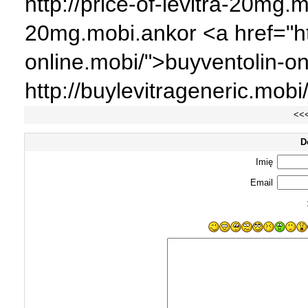
http://price-of-levitra-20mg.mo
20mg.mobi.ankor <a href="htt
online.mobi/">buyventolin-o
http://buylevitrageneric.mobi
<<
D
Imię
Email