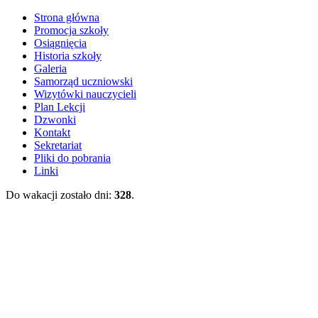
Strona główna
Promocja szkoły
Osiągnięcia
Historia szkoły
Galeria
Samorząd uczniowski
Wizytówki nauczycieli
Plan Lekcji
Dzwonki
Kontakt
Sekretariat
Pliki do pobrania
Linki
Do wakacji zostało dni:
328
.